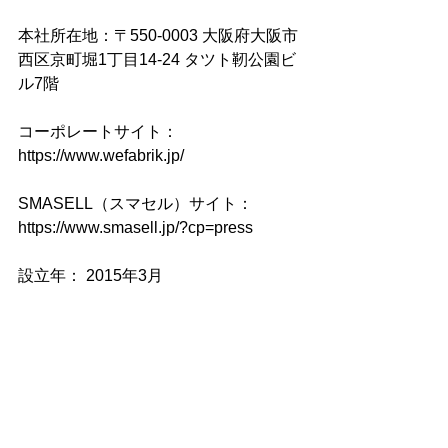
本社所在地：〒550-0003 大阪府大阪市
西区京町堀1丁目14-24 タツト靭公園ビ
ル7階
コーポレートサイト：
https://www.wefabrik.jp/
SMASELL（スマセル）サイト：
https://www.smasell.jp/?cp=press
設立年： 2015年3月
資本金： 1億円
事業内容：アパレル在庫の卸売・仕入
れサイトのオンラインマッチングプラ
ットフォーム運営