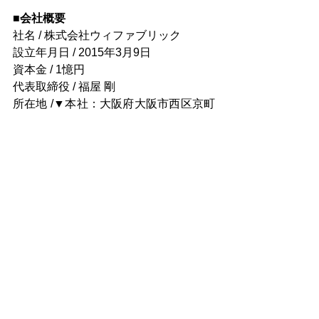
■会社概要
社名 / 株式会社ウィファブリック
設立年月日 / 2015年3月9日
資本金 / 1憶円
代表取締役 / 福屋 剛
所在地 /▼本社：大阪府大阪市西区京町
堀1丁目14-24 タツト靭公園ビル7階
　　　      ▼東京オフィス：
東京都港区
虎ノ門五丁目 9 番 1麻布ヒルズ ガーデ
ンプラザB5階TOKYO VENTURE 
CAPITAL HUB内    
Press