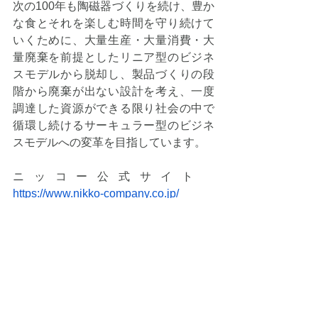
次の100年も陶磁器づくりを続け、豊か
な食とそれを楽しむ時間を守り続けて
いくために、大量生産・大量消費・大
量廃棄を前提としたリニア型のビジネ
スモデルから脱却し、製品づくりの段
階から廃棄が出ない設計を考え、一度
調達した資源ができる限り社会の中で
循環し続けるサーキュラー型のビジネ
スモデルへの変革を目指しています。
ニッコー公式サイト　
https://www.nikko-company.co.jp/
■会社概要
社名 / 株式会社ウィファブリック
設立年月日 / 2015年3月9日
資本金 / 1億円
代表取締役 / 福屋 剛
所在地 /▼本社：大阪府大阪市西区京町