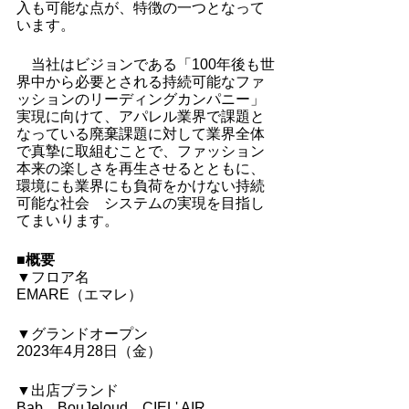
入も可能な点が、特徴の一つとなって
います。
　当社はビジョンである「100年後も世
界中から必要とされる持続可能なファ
ッションのリーディングカンパニー」
実現に向けて、アパレル業界で課題と
なっている廃棄課題に対して業界全体
で真摯に取組むことで、ファッション
本来の楽しさを再生させるとともに、
環境にも業界にも負荷をかけない持続
可能な社会　システムの実現を目指し
てまいります。
■概要
▼フロア名
EMARE（エマレ）
▼グランドオープン
2023年4月28日（金）
▼出店ブランド
Bab、BouJeloud、CIEL' AIR、