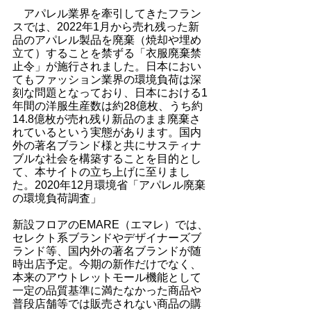
　アパレル業界を牽引してきたフラン
スでは、2022年1月から売れ残った新
品のアパレル製品を廃棄（焼却や埋め
立て）することを禁ずる「衣服廃棄禁
止令」が施行されました。日本におい
てもファッション業界の環境負荷は深
刻な問題となっており、日本における1
年間の洋服生産数は約28億枚、うち約
14.8億枚が売れ残り新品のまま廃棄さ
れているという実態があります。国内
外の著名ブランド様と共にサスティナ
ブルな社会を構築することを目的とし
て、本サイトの立ち上げに至りまし
た。2020年12月環境省「アパレル廃棄
の環境負荷調査」
新設フロアのEMARE（エマレ）では、
セレクト系ブランドやデザイナーズブ
ランド等、国内外の著名ブランドが随
時出店予定。今期の新作だけでなく、
本来のアウトレットモール機能として
一定の品質基準に満たなかった商品や
普段店舗等では販売されない商品の購