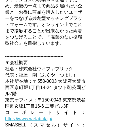
め、最後の一点まで商品を届けたい企
業と、お得に商品を購入したいユーザ
ーをつなげる共創型マッチングプラッ
トフォームです。オンライン上でこれ
まで接触することが出来なかった両者
をつなげることで、『廃棄のない循環
型社会』を目指しています。
-----------------------------------------
▼会社概要
社名：株式会社ウィファブリック
代表：福屋　剛（ふくや　つよし）
本社所在地：〒550-0003 大阪府大阪市
西区京町堀1丁目14-24 タツト靭公園ビ
ル7階
東京オフィス：〒150-0043 東京都渋谷
区道玄坂1丁目16-6 二葉ビル3F
コーポレートサイト：
https://www.wefabrik.jp/
SMASELL（スマセル）サイト：