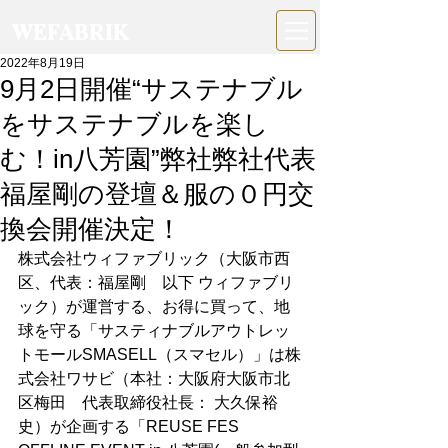
WEFABRIK
2022年8月19日
9月2日開催“サステナブル
をサステナブルを楽し
む！in八芳園”弊社弊社代表
福屋剛の登壇＆服の０円交
換会開催決定！
株式会社ウィファブリック（大阪市西
区、代表：福屋剛　以下 ウィファブリ
ック）が運営する、お得に買って、地
球を守る「サスティナブルアウトレッ
トモールSMASELL（スマセル）」は株
式会社ワサビ（本社：大阪府大阪市北
区梅田　代表取締役社長： 大久保裕
史）が企画する「REUSE FES 