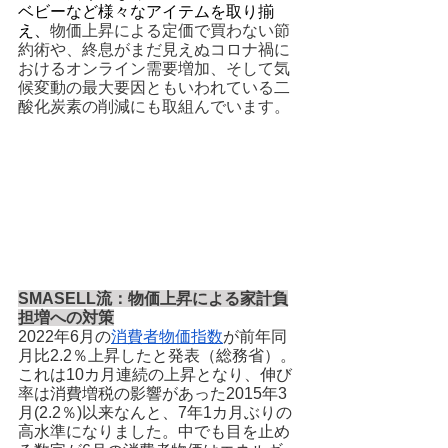
ベビーなど様々なアイテムを取り揃
え、
物価上昇による定価で買わない節
約術や、終息がまだ見えぬコロナ禍に
おけるオンライン需要増加、そして気
候変動の最大要因ともいわれている二
酸化炭素の削減にも取組んでいます。
SMASELL流：物価上昇による家計負
担増への対策
2022年6月の
消費者物価指数
が前年同
月比2.2％上昇したと発表（総務省）。
これは10カ月連続の上昇となり、伸び
率は消費増税の影響があった2015年3
月(2.2％)以来なんと、7年1カ月ぶりの
高水準になりました。中でも目を止め