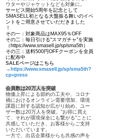
ウターやジャケットなども対象に。
サービス開始5周年を記念として
SMASELL初となる大盤振る舞いのイベ
ントをご用意させていだだきました
！
その一：対象商品はMAX95％OFF
その二：毎日引ける“スマガチャ”を実施
（https://www.smasell.jp/sp/sma5th）
その三：送料500円OFFクーポンを全員
に配布中
SALEページはこちら
→
https://www.smasell.jp/sp/sma5th?
cp=press
会員数は20万人を突破
物価上昇による節約の工夫や、コロナ
禍におけるオンライン需要増加、環境
課題に対する認知が広がり始め、ユー
ザー数は20万人を突破。”お得に買え
て、それが環境保全にも繋がる”ことに
共感していただき、お客様からご支持
いただいています。
一方で、出店企業様からも共感の声を