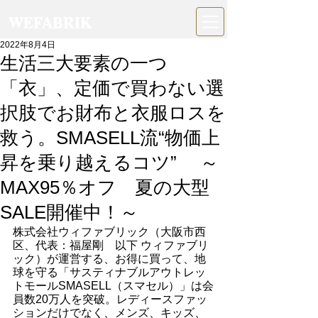
WEFABRIK
2022年8月4日
生活三大要素の一つ
「衣」、定価で買わない選
択肢でお財布と衣服ロスを
救う。SMASELL流“物価上
昇を乗り越えるコツ” ～
MAX95％オフ 夏の大型
SALE開催中！～
株式会社ウィファブリック（大阪市西
区、代表：福屋剛　以下 ウィファブリ
ック）が運営する、お得に買って、地
球を守る「サスティナブルアウトレッ
トモールSMASELL（スマセル）」は会
員数20万人を突破。レディースファッ
ションだけでなく、メンズ、キッズ、