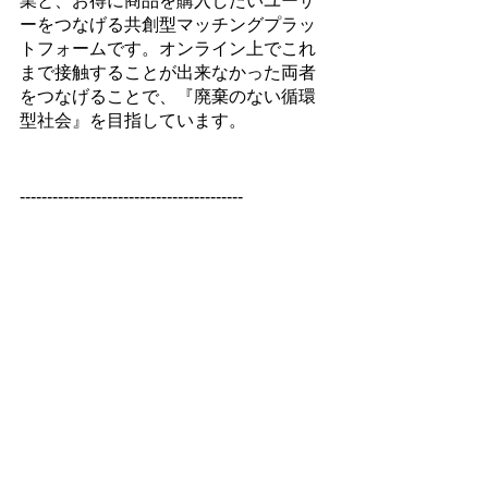
業と、お得に商品を購入したいユーザ
ーをつなげる共創型マッチングプラッ
トフォームです。オンライン上でこれ
まで接触することが出来なかった両者
をつなげることで、『廃棄のない循環
型社会』を目指しています。
-----------------------------------------
▼会社概要
社名：株式会社ウィファブリック
代表：福屋　剛（ふくや　つよし）
本社所在地：〒550-0003 大阪府大阪市
西区京町堀1丁目14-24 タツト靭公園ビ
ル7階
東京オフィス：〒150-0043 東京都渋谷
区道玄坂1丁目16-6 二葉ビル3F
コーポレートサイト：
https://www.wefabrik.jp/
SMASELL（スマセル）サイト：
https://www.smasell.jp/?cp=press