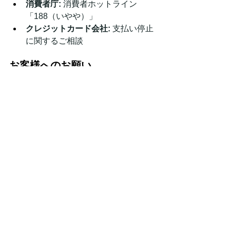
消費者庁:
 消費者ホットライン
「188（いやや）」
クレジットカード会社:
 支払い停止
に関するご相談
お客様へのお願い
今後とも、当社の正式なサービスをご
利用いただくよう、ご確認をお願い申
し上げます。
ご心配、ご迷惑をおかけいたします
が、ご理解ご協力のほど何卒よろしく
お願い申し上げます。
コメント