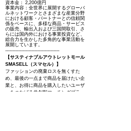
資本金： 2,200億円
事業内容：全世界に展開するグローバ
ルネットワークとさまざまな産業分野
における顧客・パートナーとの信頼関
係をベースに、多様な商品・サービス
の販売、輸出入および三国間取引、さ
らには国内外における事業投資など、
総合力を生かした多角的な事業活動を
展開しています。
-------------------------------------
【サスティナブルアウトレットモール
SMASELL（スマセル）】
ファッションの廃棄ロスを無くすた
め、最後の一点まで商品を届けたい企
業と、お得に商品を購入したいユーザ
ーをつなげる共創型マッチングプラッ
トフォームです。オンライン上でこれ
まで接触することが出来なかった両者
をつなげることで、『廃棄のない循環
型社会』を目指しています。