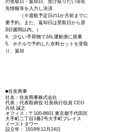
の受取日・返却日、受け取りたい滞在
先情報等を入力し決済
　　　（※渡航予定日の1か月前までに
要予約。また、返却日は受取日から原
則2週間以内。）
4.   少ない手荷物でJAL運航便に搭乗
5.   ホテルで予約した衣料セットを受取
り、返却
■住友商事
社名：住友商事株式会社
代表：代表取締役 社長執行役員 CEO　
兵頭 誠之
オフィス：〒100-8601 東京都千代田区
大手町二丁目3番2号大手町プレイス　
イーストタワー
設立年： 1919年12月24日