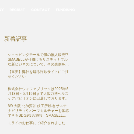
NY
RECRUIT
CONTACT
FUNDINNO
新着記事
ショッピングモールで服の無人販売!?
SMASELLが仕掛けるサスティナブル
な新ビジネスについて、その裏側を独
占インタビュー
【重要】弊社を騙る詐欺サイトにご注
意ください
株式会社ウィファブリックは2025年5
月13日～5月19日まで大阪万博ヘルス
ケアパビリオンに出展しております。
8/9 大阪 北加賀谷 鉄工所跡地 サステ
ナビリティやパーマカルチャーを体感
できるSDGs複合施設 SMASELL
SUSTAINABLE COMMUNE（スマセ
ミライのお仕事にて紹介されました
ル サステナブルコミューン） グラン
ドオープン