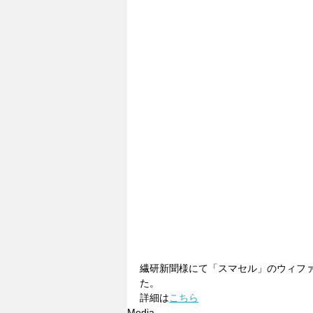
繊研新聞様にて「スマセル」のウィフ
た。
詳細は
こちら
Media