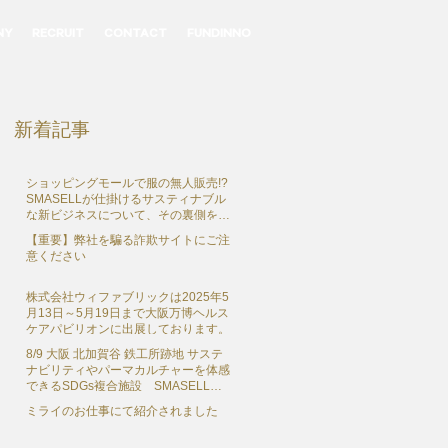
NY
RECRUIT
CONTACT
FUNDINNO
新着記事
ショッピングモールで服の無人販売!?
SMASELLが仕掛けるサスティナブル
な新ビジネスについて、その裏側を独
占インタビュー
【重要】弊社を騙る詐欺サイトにご注
意ください
株式会社ウィファブリックは2025年5
月13日～5月19日まで大阪万博ヘルス
ケアパビリオンに出展しております。
8/9 大阪 北加賀谷 鉄工所跡地 サステ
ナビリティやパーマカルチャーを体感
できるSDGs複合施設 SMASELL
SUSTAINABLE COMMUNE（スマセ
ミライのお仕事にて紹介されました
ル サステナブルコミューン） グラン
ドオープン