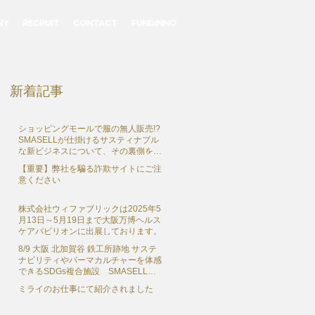
NY
RECRUIT
CONTACT
FUNDINNO
新着記事
ショッピングモールで服の無人販売!?
SMASELLが仕掛けるサスティナブル
な新ビジネスについて、その裏側を独
占インタビュー
【重要】弊社を騙る詐欺サイトにご注
意ください
株式会社ウィファブリックは2025年5
月13日～5月19日まで大阪万博ヘルス
ケアパビリオンに出展しております。
8/9 大阪 北加賀谷 鉄工所跡地 サステ
ナビリティやパーマカルチャーを体感
できるSDGs複合施設 SMASELL
SUSTAINABLE COMMUNE（スマセ
ミライのお仕事にて紹介されました
ル サステナブルコミューン） グラン
ドオープン