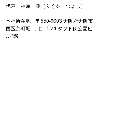
代表：福屋　剛（ふくや　つよし）
本社所在地：〒550-0003 大阪府大阪市
西区京町堀1丁目14-24 タツト靭公園ビ
ル7階
URL：https://www.wefabrik.jp/
設立年： 2015年3月
資本金： 1億円
従業員数：11人
事業内容：アパレル在庫の卸売・仕入
れサイトのオンラインマッチングプラ
ットフォーム運営事業