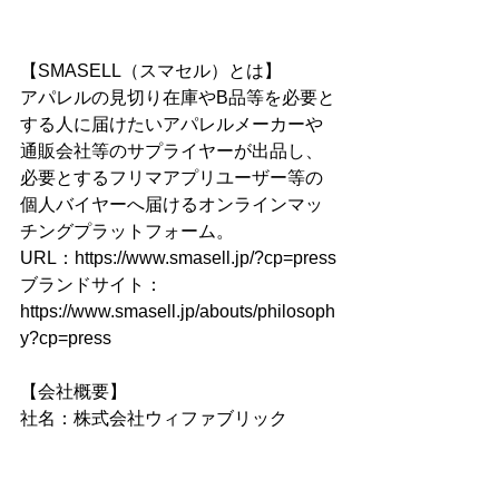
【SMASELL（スマセル）とは】
アパレルの見切り在庫やB品等を必要と
する人に届けたいアパレルメーカーや
通販会社等のサプライヤーが出品し、
必要とするフリマアプリユーザー等の
個人バイヤーへ届けるオンラインマッ
チングプラットフォーム。
URL：https://www.smasell.jp/?cp=press
ブランドサイト：
https://www.smasell.jp/abouts/philosoph
y?cp=press
【会社概要】
社名：株式会社ウィファブリック
代表：福屋　剛（ふくや　つよし）
本社所在地：〒550-0003 大阪府大阪市
西区京町堀1丁目14-24 タツト靭公園ビ