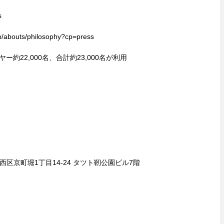
s
bouts/philosophy?cp=press
ー約22,000名、合計約23,000名が利用
市西区京町堀1丁目14-24 タツト靭公園ビル7階