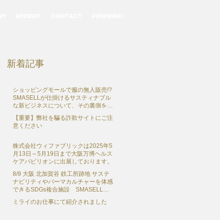
NY
RECRUIT
CONTACT
FUNDINNO
新着記事
ショッピングモールで服の無人販売!?
SMASELLが仕掛けるサスティナブル
な新ビジネスについて、その裏側を独
占インタビュー
【重要】弊社を騙る詐欺サイトにご注
意ください
株式会社ウィファブリックは2025年5
月13日～5月19日まで大阪万博ヘルス
ケアパビリオンに出展しております。
8/9 大阪 北加賀谷 鉄工所跡地 サステ
ナビリティやパーマカルチャーを体感
できるSDGs複合施設 SMASELL
SUSTAINABLE COMMUNE（スマセ
ミライのお仕事にて紹介されました
ル サステナブルコミューン） グラン
ドオープン